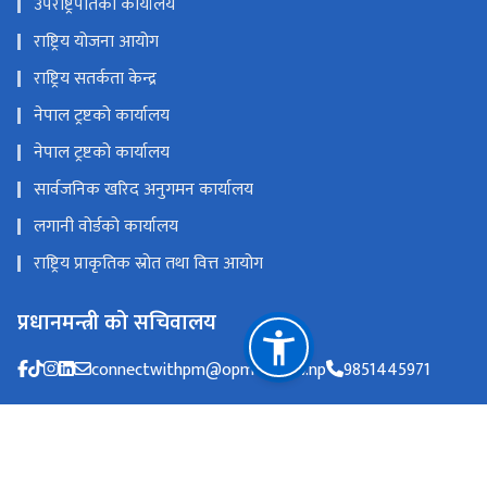
उपराष्ट्रपतिको कार्यालय
राष्ट्रिय योजना आयोग
राष्ट्रिय सतर्कता केन्द्र
नेपाल ट्रष्टको कार्यालय
नेपाल ट्रष्टको कार्यालय
सार्वजनिक खरिद अनुगमन कार्यालय
लगानी वोर्डको कार्यालय
राष्ट्रिय प्राकृतिक स्रोत तथा वित्त आयोग
प्रधानमन्त्री को सचिवालय
connectwithpm@opmcm.gov.np
9851445971
सिंहदरबार, काठमाडौँ, नेपाल ।
info@opmcm.gov.np
०१-५९७१०००, हेलो सरकार ९८५११४५०४५
टोल फ्री नं.
1111