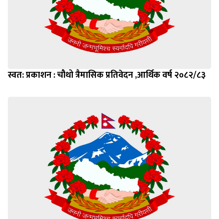
स्वत: प्रकाशन : चौथो त्रैमासिक प्रतिवेदन ,आर्थिक वर्ष २०८२/८३