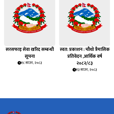
क
सरसफाइ सेवा खरिद सम्बन्धी
स्वत: प्रकाशन : चौथो त्रैमासिक
सूचना
प्रतिवेदन ,आर्थिक वर्ष
२०८२/८३
१८ साउन, २०८३
१३ साउन, २०८३