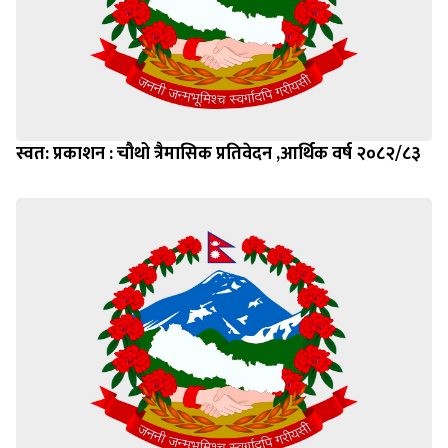
स्वत: प्रकाशन : चौथो त्रैमासिक प्रतिवेदन ,आर्थिक वर्ष २०८२/८३