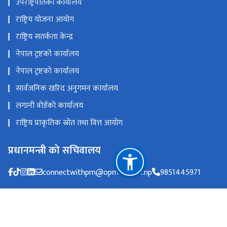
उपराष्ट्रपतिको कार्यालय
राष्ट्रिय योजना आयोग
राष्ट्रिय सतर्कता केन्द्र
नेपाल ट्रष्टको कार्यालय
नेपाल ट्रष्टको कार्यालय
सार्वजनिक खरिद अनुगमन कार्यालय
लगानी वोर्डको कार्यालय
राष्ट्रिय प्राकृतिक स्रोत तथा वित्त आयोग
प्रधानमन्त्री को सचिवालय
connectwithpm@opmcm.gov.np
9851445971
सिंहदरबार, काठमाडौँ, नेपाल ।
info@opmcm.gov.np
०१-५९७१०००, हेलो सरकार ९८५११४५०४५
टोल फ्री नं.
1111